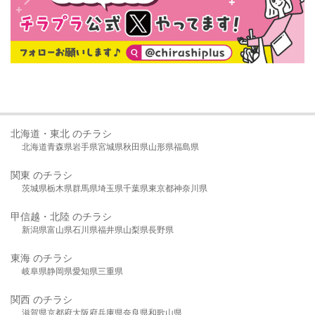
北海道・東北 のチラシ
北海道
青森県
岩手県
宮城県
秋田県
山形県
福島県
関東 のチラシ
茨城県
栃木県
群馬県
埼玉県
千葉県
東京都
神奈川県
甲信越・北陸 のチラシ
新潟県
富山県
石川県
福井県
山梨県
長野県
東海 のチラシ
岐阜県
静岡県
愛知県
三重県
関西 のチラシ
滋賀県
京都府
大阪府
兵庫県
奈良県
和歌山県