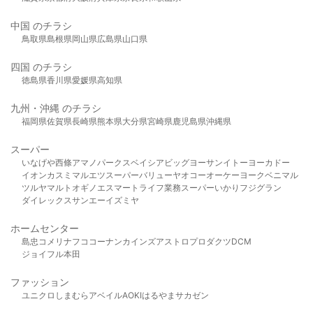
中国 のチラシ
鳥取県
島根県
岡山県
広島県
山口県
四国 のチラシ
徳島県
香川県
愛媛県
高知県
九州・沖縄 のチラシ
福岡県
佐賀県
長崎県
熊本県
大分県
宮崎県
鹿児島県
沖縄県
スーパー
いなげや
西條
アマノパークス
ベイシア
ビッグヨーサン
イトーヨーカドー
イオン
カスミ
マルエツ
スーパーバリュー
ヤオコー
オーケー
ヨークベニマル
ツルヤ
マルト
オギノ
エスマート
ライフ
業務スーパー
いかり
フジグラン
ダイレックス
サンエー
イズミヤ
ホームセンター
島忠
コメリ
ナフコ
コーナン
カインズ
アストロプロダクツ
DCM
ジョイフル本田
ファッション
ユニクロ
しまむら
アベイル
AOKI
はるやま
サカゼン