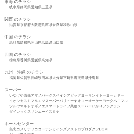
東海 のチラシ
岐阜県
静岡県
愛知県
三重県
関西 のチラシ
滋賀県
京都府
大阪府
兵庫県
奈良県
和歌山県
中国 のチラシ
鳥取県
島根県
岡山県
広島県
山口県
四国 のチラシ
徳島県
香川県
愛媛県
高知県
九州・沖縄 のチラシ
福岡県
佐賀県
長崎県
熊本県
大分県
宮崎県
鹿児島県
沖縄県
スーパー
いなげや
西條
アマノパークス
ベイシア
ビッグヨーサン
イトーヨーカドー
イオン
カスミ
マルエツ
スーパーバリュー
ヤオコー
オーケー
ヨークベニマル
ツルヤ
マルト
オギノ
エスマート
ライフ
業務スーパー
いかり
フジグラン
ダイレックス
サンエー
イズミヤ
ホームセンター
島忠
コメリ
ナフコ
コーナン
カインズ
アストロプロダクツ
DCM