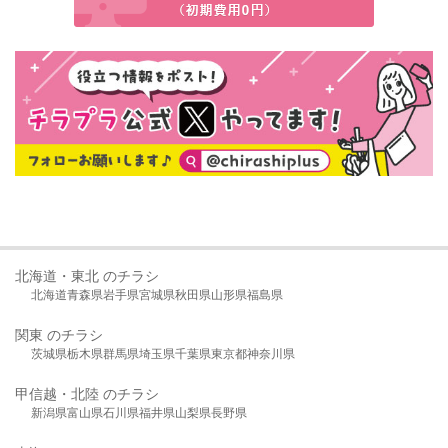
北海道・東北 のチラシ
北海道
青森県
岩手県
宮城県
秋田県
山形県
福島県
関東 のチラシ
茨城県
栃木県
群馬県
埼玉県
千葉県
東京都
神奈川県
甲信越・北陸 のチラシ
新潟県
富山県
石川県
福井県
山梨県
長野県