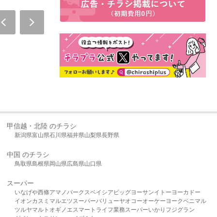
甲信越・北陸 のチラシ
新潟県
富山県
石川県
福井県
山梨県
長野県
中国 のチラシ
鳥取県
島根県
岡山県
広島県
山口県
スーパー
いなげや
西條
アマノパークス
ベイシア
ビッグヨーサン
イトーヨーカドー
イオン
カスミ
マルエツ
スーパーバリュー
ヤオコー
オーケー
ヨークベニマル
ツルヤ
マルト
オギノ
エスマート
ライフ
業務スーパー
いかり
フジグラン