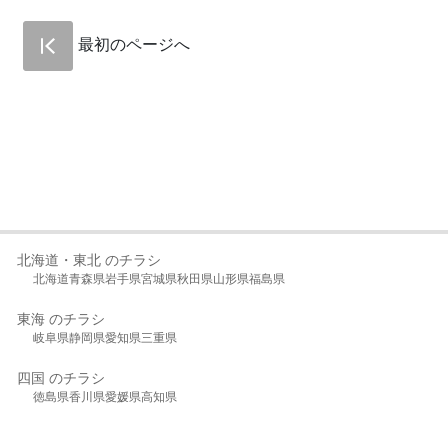
最初のページへ
北海道・東北 のチラシ
北海道
青森県
岩手県
宮城県
秋田県
山形県
福島県
東海 のチラシ
岐阜県
静岡県
愛知県
三重県
四国 のチラシ
徳島県
香川県
愛媛県
高知県