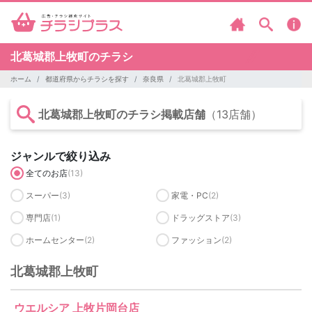
北葛城郡上牧町のチラシ
ホーム
都道府県からチラシを探す
奈良県
北葛城郡上牧町
北葛城郡上牧町のチラシ掲載店舗
（13店舗）
ジャンルで絞り込み
全てのお店
(13)
スーパー
(3)
家電・PC
(2)
専門店
(1)
ドラッグストア
(3)
ホームセンター
(2)
ファッション
(2)
北葛城郡上牧町
ウエルシア 上牧片岡台店