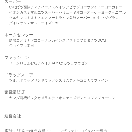
スーパー
いなげや
西條
アマノパークス
ベイシア
ビッグヨーサン
イトーヨーカドー
イオン
カスミ
マルエツ
スーパーバリュー
ヤオコー
オーケー
ヨークベニマル
ツルヤ
マルト
オギノ
エスマート
ライフ
業務スーパー
いかり
フジグラン
ダイレックス
サンエー
イズミヤ
ホームセンター
島忠
コメリ
ナフコ
コーナン
カインズ
アストロプロダクツ
DCM
ジョイフル本田
ファッション
ユニクロ
しまむら
アベイル
AOKI
はるやま
サカゼン
ドラッグストア
ツルハドラッグ
サンドラッグ
クスリのアオキ
ココカラファイン
家電量販店
ヤマダ電機
ビックカメラ
エディオン
ケーズデンキ
コジマ
ジョーシン
運営会社
店舗・販促ご担当者様：チラシプラスサービスのご案内