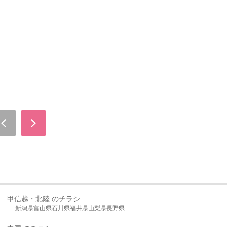
甲信越・北陸 のチラシ
新潟県
富山県
石川県
福井県
山梨県
長野県