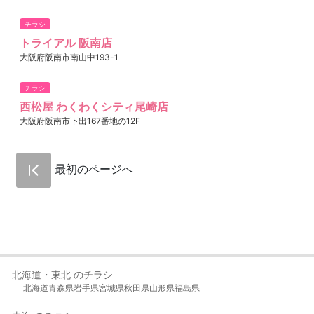
チラシ
トライアル 阪南店
大阪府阪南市南山中193-1
チラシ
西松屋 わくわくシティ尾崎店
大阪府阪南市下出167番地の12F
最初のページへ
北海道・東北 のチラシ
北海道
青森県
岩手県
宮城県
秋田県
山形県
福島県