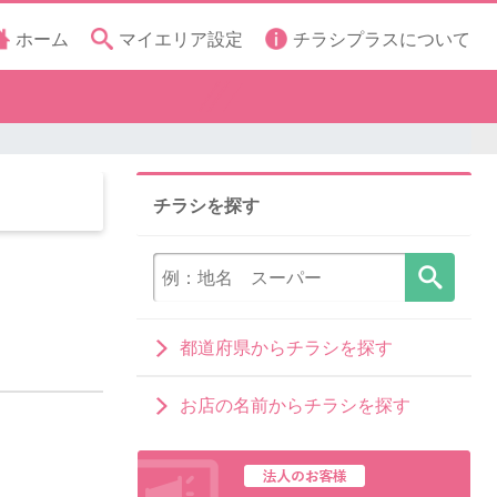
ホーム
マイエリア設定
チラシプラスについて
チラシを探す
都道府県からチラシを探す
お店の名前からチラシを探す