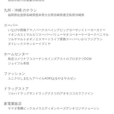
九州・沖縄 のチラシ
福岡県
佐賀県
長崎県
熊本県
大分県
宮崎県
鹿児島県
沖縄県
スーパー
いなげや
西條
アマノパークス
ベイシア
ビッグヨーサン
イトーヨーカドー
イオン
カスミ
マルエツ
スーパーバリュー
ヤオコー
オーケー
ヨークベニマル
ツルヤ
マルト
オギノ
エスマート
ライフ
業務スーパー
いかり
フジグラン
ダイレックス
サンエー
イズミヤ
ホームセンター
島忠
コメリ
ナフコ
コーナン
カインズ
アストロプロダクツ
DCM
ジョイフル本田
ファッション
ユニクロ
しまむら
アベイル
AOKI
はるやま
サカゼン
ドラッグストア
ツルハドラッグ
サンドラッグ
クスリのアオキ
ココカラファイン
家電量販店
ヤマダ電機
ビックカメラ
エディオン
ケーズデンキ
コジマ
ジョーシン