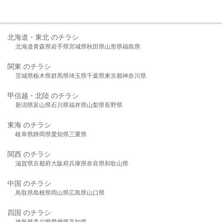
北海道・東北 のチラシ
北海道
青森県
岩手県
宮城県
秋田県
山形県
福島県
関東 のチラシ
茨城県
栃木県
群馬県
埼玉県
千葉県
東京都
神奈川県
甲信越・北陸 のチラシ
新潟県
富山県
石川県
福井県
山梨県
長野県
東海 のチラシ
岐阜県
静岡県
愛知県
三重県
関西 のチラシ
滋賀県
京都府
大阪府
兵庫県
奈良県
和歌山県
中国 のチラシ
鳥取県
島根県
岡山県
広島県
山口県
四国 のチラシ
徳島県
香川県
愛媛県
高知県