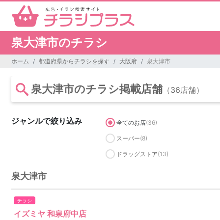
泉大津市のチラシ
ホーム
都道府県からチラシを探す
大阪府
泉大津市
泉大津市のチラシ掲載店舗
（36店舗）
ジャンルで絞り込み
全てのお店
(36)
スーパー
(8)
ドラッグストア
(13)
泉大津市
チラシ
イズミヤ 和泉府中店