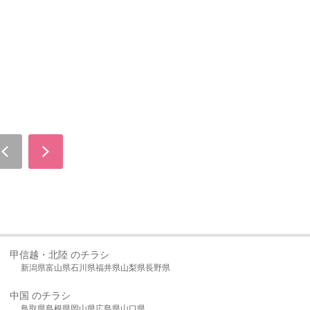
甲信越・北陸 のチラシ
新潟県
富山県
石川県
福井県
山梨県
長野県
中国 のチラシ
鳥取県
島根県
岡山県
広島県
山口県