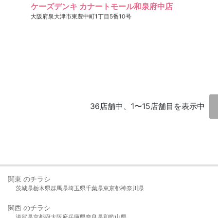
ケーズデンキ カナートモール和泉府中店
大阪府泉大津市東豊中町1丁目5番10号
36店舗中、1〜15店舗目を表示中
関東 のチラシ
茨城県
栃木県
群馬県
埼玉県
千葉県
東京都
神奈川県
関西 のチラシ
滋賀県
京都府
大阪府
兵庫県
奈良県
和歌山県