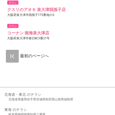
チラシ
クスリのアオキ 泉大津我孫子店
大阪府泉大津市我孫子175番地の3
チラシ
コーナン 南海泉大津店
大阪府泉大津市春日町3番21号
最初のページへ
北海道・東北 のチラシ
北海道
青森県
岩手県
宮城県
秋田県
山形県
福島県
東海 のチラシ
岐阜県
静岡県
愛知県
三重県