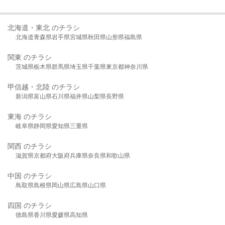
北海道・東北 のチラシ
北海道
青森県
岩手県
宮城県
秋田県
山形県
福島県
関東 のチラシ
茨城県
栃木県
群馬県
埼玉県
千葉県
東京都
神奈川県
甲信越・北陸 のチラシ
新潟県
富山県
石川県
福井県
山梨県
長野県
東海 のチラシ
岐阜県
静岡県
愛知県
三重県
関西 のチラシ
滋賀県
京都府
大阪府
兵庫県
奈良県
和歌山県
中国 のチラシ
鳥取県
島根県
岡山県
広島県
山口県
四国 のチラシ
徳島県
香川県
愛媛県
高知県