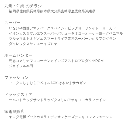
九州・沖縄 のチラシ
福岡県
佐賀県
長崎県
熊本県
大分県
宮崎県
鹿児島県
沖縄県
スーパー
いなげや
西條
アマノパークス
ベイシア
ビッグヨーサン
イトーヨーカドー
イオン
カスミ
マルエツ
スーパーバリュー
ヤオコー
オーケー
ヨークベニマル
ツルヤ
マルト
オギノ
エスマート
ライフ
業務スーパー
いかり
フジグラン
ダイレックス
サンエー
イズミヤ
ホームセンター
島忠
コメリ
ナフコ
コーナン
カインズ
アストロプロダクツ
DCM
ジョイフル本田
ファッション
ユニクロ
しまむら
アベイル
AOKI
はるやま
サカゼン
ドラッグストア
ツルハドラッグ
サンドラッグ
クスリのアオキ
ココカラファイン
家電量販店
ヤマダ電機
ビックカメラ
エディオン
ケーズデンキ
コジマ
ジョーシン