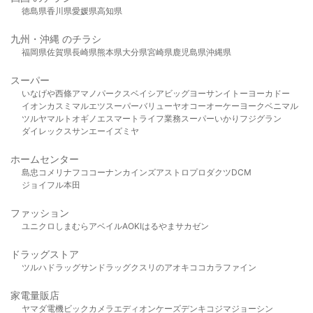
徳島県
香川県
愛媛県
高知県
九州・沖縄 のチラシ
福岡県
佐賀県
長崎県
熊本県
大分県
宮崎県
鹿児島県
沖縄県
スーパー
いなげや
西條
アマノパークス
ベイシア
ビッグヨーサン
イトーヨーカドー
イオン
カスミ
マルエツ
スーパーバリュー
ヤオコー
オーケー
ヨークベニマル
ツルヤ
マルト
オギノ
エスマート
ライフ
業務スーパー
いかり
フジグラン
ダイレックス
サンエー
イズミヤ
ホームセンター
島忠
コメリ
ナフコ
コーナン
カインズ
アストロプロダクツ
DCM
ジョイフル本田
ファッション
ユニクロ
しまむら
アベイル
AOKI
はるやま
サカゼン
ドラッグストア
ツルハドラッグ
サンドラッグ
クスリのアオキ
ココカラファイン
家電量販店
ヤマダ電機
ビックカメラ
エディオン
ケーズデンキ
コジマ
ジョーシン