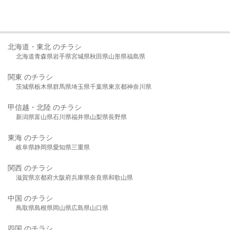
北海道・東北 のチラシ
北海道
青森県
岩手県
宮城県
秋田県
山形県
福島県
関東 のチラシ
茨城県
栃木県
群馬県
埼玉県
千葉県
東京都
神奈川県
甲信越・北陸 のチラシ
新潟県
富山県
石川県
福井県
山梨県
長野県
東海 のチラシ
岐阜県
静岡県
愛知県
三重県
関西 のチラシ
滋賀県
京都府
大阪府
兵庫県
奈良県
和歌山県
中国 のチラシ
鳥取県
島根県
岡山県
広島県
山口県
四国 のチラシ