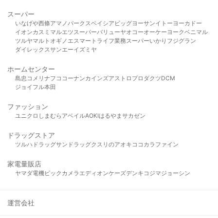
スーパー
いなげや
西條
アマノパークス
ベイシア
ビッグヨーサン
イトーヨーカドー
イオン
カスミ
マルエツ
スーパーバリュー
ヤオコー
オーケー
ヨークベニマル
ツルヤ
マルト
オギノ
エスマート
ライフ
業務スーパー
いかり
フジグラン
ダイレックス
サンエー
イズミヤ
ホームセンター
島忠
コメリ
ナフコ
コーナン
カインズ
アストロプロダクツ
DCM
ジョイフル本田
ファッション
ユニクロ
しまむら
アベイル
AOKI
はるやま
サカゼン
ドラッグストア
ツルハドラッグ
サンドラッグ
クスリのアオキ
ココカラファイン
家電量販店
ヤマダ電機
ビックカメラ
エディオン
ケーズデンキ
コジマ
ジョーシン
運営会社