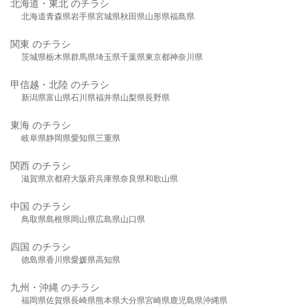
北海道・東北 のチラシ
北海道
青森県
岩手県
宮城県
秋田県
山形県
福島県
関東 のチラシ
茨城県
栃木県
群馬県
埼玉県
千葉県
東京都
神奈川県
甲信越・北陸 のチラシ
新潟県
富山県
石川県
福井県
山梨県
長野県
東海 のチラシ
岐阜県
静岡県
愛知県
三重県
関西 のチラシ
滋賀県
京都府
大阪府
兵庫県
奈良県
和歌山県
中国 のチラシ
鳥取県
島根県
岡山県
広島県
山口県
四国 のチラシ
徳島県
香川県
愛媛県
高知県
九州・沖縄 のチラシ
福岡県
佐賀県
長崎県
熊本県
大分県
宮崎県
鹿児島県
沖縄県