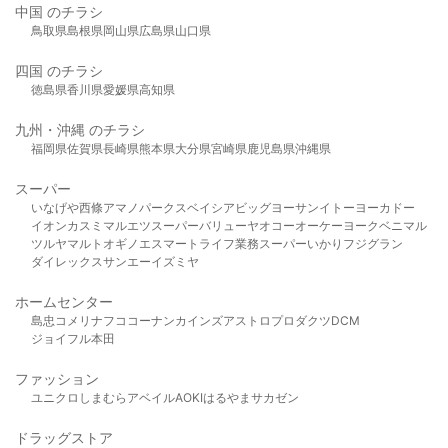
中国 のチラシ
鳥取県
島根県
岡山県
広島県
山口県
四国 のチラシ
徳島県
香川県
愛媛県
高知県
九州・沖縄 のチラシ
福岡県
佐賀県
長崎県
熊本県
大分県
宮崎県
鹿児島県
沖縄県
スーパー
いなげや
西條
アマノパークス
ベイシア
ビッグヨーサン
イトーヨーカドー
イオン
カスミ
マルエツ
スーパーバリュー
ヤオコー
オーケー
ヨークベニマル
ツルヤ
マルト
オギノ
エスマート
ライフ
業務スーパー
いかり
フジグラン
ダイレックス
サンエー
イズミヤ
ホームセンター
島忠
コメリ
ナフコ
コーナン
カインズ
アストロプロダクツ
DCM
ジョイフル本田
ファッション
ユニクロ
しまむら
アベイル
AOKI
はるやま
サカゼン
ドラッグストア