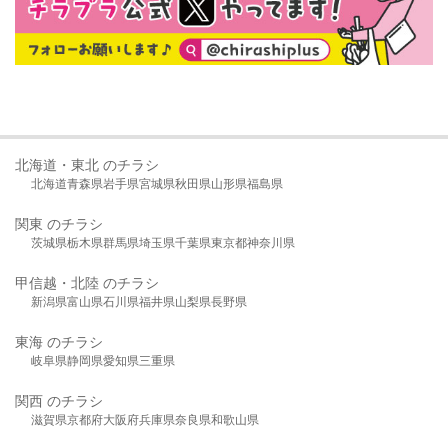
北海道・東北 のチラシ
北海道
青森県
岩手県
宮城県
秋田県
山形県
福島県
関東 のチラシ
茨城県
栃木県
群馬県
埼玉県
千葉県
東京都
神奈川県
甲信越・北陸 のチラシ
新潟県
富山県
石川県
福井県
山梨県
長野県
東海 のチラシ
岐阜県
静岡県
愛知県
三重県
関西 のチラシ
滋賀県
京都府
大阪府
兵庫県
奈良県
和歌山県