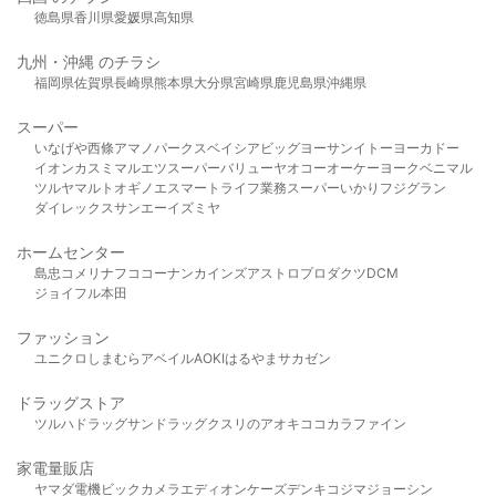
徳島県
香川県
愛媛県
高知県
九州・沖縄 のチラシ
福岡県
佐賀県
長崎県
熊本県
大分県
宮崎県
鹿児島県
沖縄県
スーパー
いなげや
西條
アマノパークス
ベイシア
ビッグヨーサン
イトーヨーカドー
イオン
カスミ
マルエツ
スーパーバリュー
ヤオコー
オーケー
ヨークベニマル
ツルヤ
マルト
オギノ
エスマート
ライフ
業務スーパー
いかり
フジグラン
ダイレックス
サンエー
イズミヤ
ホームセンター
島忠
コメリ
ナフコ
コーナン
カインズ
アストロプロダクツ
DCM
ジョイフル本田
ファッション
ユニクロ
しまむら
アベイル
AOKI
はるやま
サカゼン
ドラッグストア
ツルハドラッグ
サンドラッグ
クスリのアオキ
ココカラファイン
家電量販店
ヤマダ電機
ビックカメラ
エディオン
ケーズデンキ
コジマ
ジョーシン