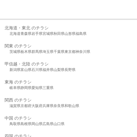
北海道・東北 のチラシ
北海道
青森県
岩手県
宮城県
秋田県
山形県
福島県
関東 のチラシ
茨城県
栃木県
群馬県
埼玉県
千葉県
東京都
神奈川県
甲信越・北陸 のチラシ
新潟県
富山県
石川県
福井県
山梨県
長野県
東海 のチラシ
岐阜県
静岡県
愛知県
三重県
関西 のチラシ
滋賀県
京都府
大阪府
兵庫県
奈良県
和歌山県
中国 のチラシ
鳥取県
島根県
岡山県
広島県
山口県
四国 のチラシ