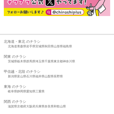
北海道・東北 のチラシ
北海道
青森県
岩手県
宮城県
秋田県
山形県
福島県
関東 のチラシ
茨城県
栃木県
群馬県
埼玉県
千葉県
東京都
神奈川県
甲信越・北陸 のチラシ
新潟県
富山県
石川県
福井県
山梨県
長野県
東海 のチラシ
岐阜県
静岡県
愛知県
三重県
関西 のチラシ
滋賀県
京都府
大阪府
兵庫県
奈良県
和歌山県