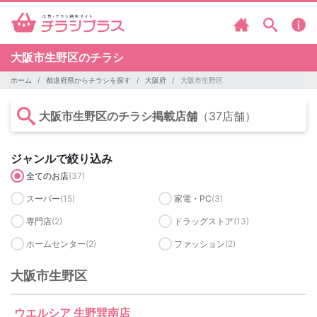
大阪市生野区のチラシ
ホーム
都道府県からチラシを探す
大阪府
大阪市生野区
大阪市生野区のチラシ掲載店舗
（37店舗）
ジャンルで絞り込み
全てのお店
(37)
スーパー
(15)
家電・PC
(3)
専門店
(2)
ドラッグストア
(13)
ホームセンター
(2)
ファッション
(2)
大阪市生野区
ウエルシア 生野巽南店