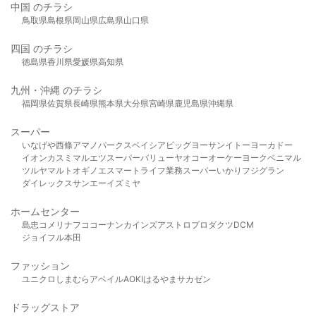
中国 のチラシ
鳥取県
島根県
岡山県
広島県
山口県
四国 のチラシ
徳島県
香川県
愛媛県
高知県
九州・沖縄 のチラシ
福岡県
佐賀県
長崎県
熊本県
大分県
宮崎県
鹿児島県
沖縄県
スーパー
いなげや
西條
アマノパークス
ベイシア
ビッグヨーサン
イトーヨーカドー
イオン
カスミ
マルエツ
スーパーバリュー
ヤオコー
オーケー
ヨークベニマル
ツルヤ
マルト
オギノ
エスマート
ライフ
業務スーパー
いかり
フジグラン
ダイレックス
サンエー
イズミヤ
ホームセンター
島忠
コメリ
ナフコ
コーナン
カインズ
アストロプロダクツ
DCM
ジョイフル本田
ファッション
ユニクロ
しまむら
アベイル
AOKI
はるやま
サカゼン
ドラッグストア