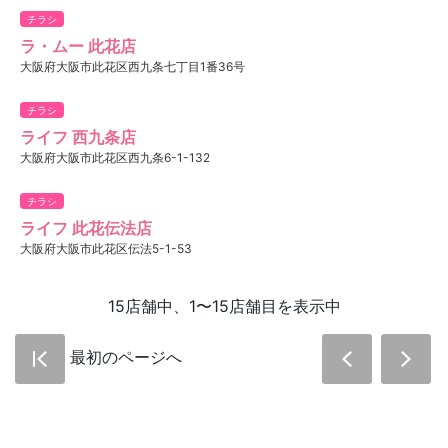
チラシ
ラ・ムー 此花店
大阪府大阪市此花区西九条七丁目1番36号
チラシ
ライフ 西九条店
大阪府大阪市此花区西九条6-1-132
チラシ
ライフ 此花伝法店
大阪府大阪市此花区伝法5-1-53
15店舗中、1〜15店舗目を表示中
最初のページへ