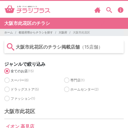
大阪市此花区のチラシ
ホーム
都道府県からチラシを探す
大阪府
大阪市此花区
大阪市此花区のチラシ掲載店舗
（15店舗）
ジャンルで絞り込み
全てのお店
(15)
スーパー
(6)
専門店
(1)
ドラッグストア
(5)
ホームセンター
(2)
ファッション
(1)
大阪市此花区
イオン 高見店