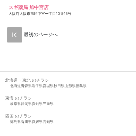
スギ薬局 旭中宮店
大阪府大阪市旭区中宮一丁目10番15号
最初のページへ
北海道・東北 のチラシ
北海道
青森県
岩手県
宮城県
秋田県
山形県
福島県
東海 のチラシ
岐阜県
静岡県
愛知県
三重県
四国 のチラシ
徳島県
香川県
愛媛県
高知県