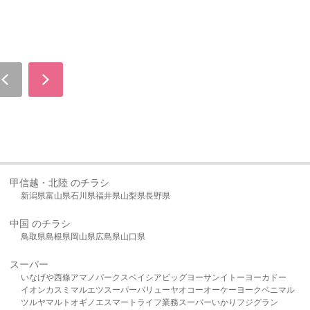
甲信越・北陸 のチラシ
新潟県
富山県
石川県
福井県
山梨県
長野県
中国 のチラシ
鳥取県
島根県
岡山県
広島県
山口県
スーパー
いなげや
西條
アマノパークス
ベイシア
ビッグヨーサン
イトーヨーカドー
イオン
カスミ
マルエツ
スーパーバリュー
ヤオコー
オーケー
ヨークベニマル
ツルヤ
マルト
オギノ
エスマート
ライフ
業務スーパー
いかり
フジグラン