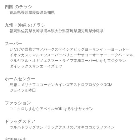
四国 のチラシ
徳島県
香川県
愛媛県
高知県
九州・沖縄 のチラシ
福岡県
佐賀県
長崎県
熊本県
大分県
宮崎県
鹿児島県
沖縄県
スーパー
いなげや
西條
アマノパークス
ベイシア
ビッグヨーサン
イトーヨーカドー
イオン
カスミ
マルエツ
スーパーバリュー
ヤオコー
オーケー
ヨークベニマル
ツルヤ
マルト
オギノ
エスマート
ライフ
業務スーパー
いかり
フジグラン
ダイレックス
サンエー
イズミヤ
ホームセンター
島忠
コメリ
ナフコ
コーナン
カインズ
アストロプロダクツ
DCM
ジョイフル本田
ファッション
ユニクロ
しまむら
アベイル
AOKI
はるやま
サカゼン
ドラッグストア
ツルハドラッグ
サンドラッグ
クスリのアオキ
ココカラファイン
家電量販店