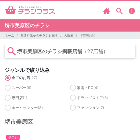
堺市美原区のチラシ
ホーム
都道府県からチラシを探す
大阪府
堺市美原区
堺市美原区のチラシ掲載店舗
（27店舗）
ジャンルで絞り込み
全てのお店
(27)
スーパー
(6)
家電・PC
(4)
専門店
(1)
ドラッグストア
(6)
ホームセンター
(3)
ファッション
(7)
堺市美原区
チラシ