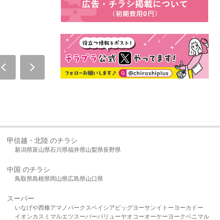
甲信越・北陸 のチラシ
新潟県
富山県
石川県
福井県
山梨県
長野県
中国 のチラシ
鳥取県
島根県
岡山県
広島県
山口県
スーパー
いなげや
西條
アマノパークス
ベイシア
ビッグヨーサン
イトーヨーカドー
イオン
カスミ
マルエツ
スーパーバリュー
ヤオコー
オーケー
ヨークベニマル