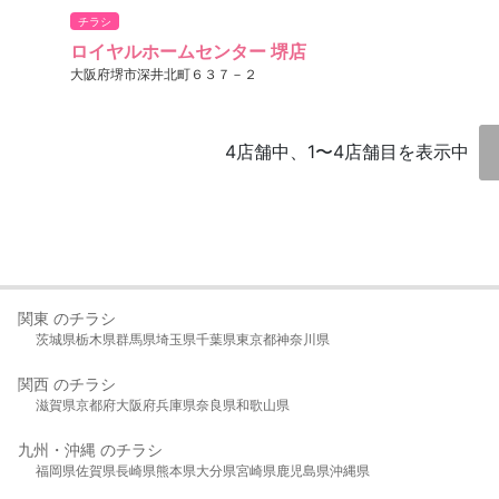
チラシ
ロイヤルホームセンター 堺店
大阪府堺市深井北町６３７－２
4店舗中、1〜4店舗目を表示中
関東 のチラシ
茨城県
栃木県
群馬県
埼玉県
千葉県
東京都
神奈川県
関西 のチラシ
滋賀県
京都府
大阪府
兵庫県
奈良県
和歌山県
九州・沖縄 のチラシ
福岡県
佐賀県
長崎県
熊本県
大分県
宮崎県
鹿児島県
沖縄県