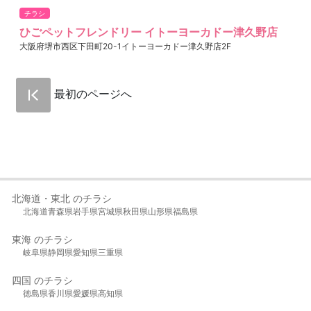
チラシ
ひごペットフレンドリー イトーヨーカドー津久野店
大阪府堺市西区下田町20-1イトーヨーカドー津久野店2F
最初のページへ
北海道・東北 のチラシ
北海道
青森県
岩手県
宮城県
秋田県
山形県
福島県
東海 のチラシ
岐阜県
静岡県
愛知県
三重県
四国 のチラシ
徳島県
香川県
愛媛県
高知県