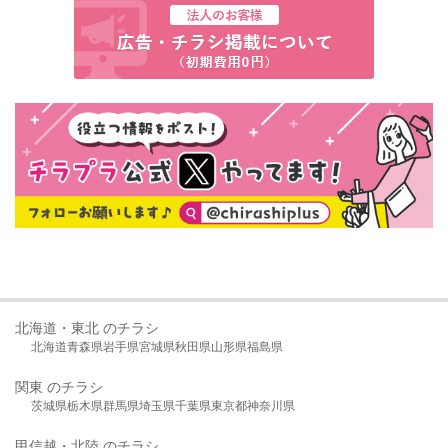
北海道・東北 のチラシ
北海道
青森県
岩手県
宮城県
秋田県
山形県
福島県
関東 のチラシ
茨城県
栃木県
群馬県
埼玉県
千葉県
東京都
神奈川県
甲信越・北陸 のチラシ