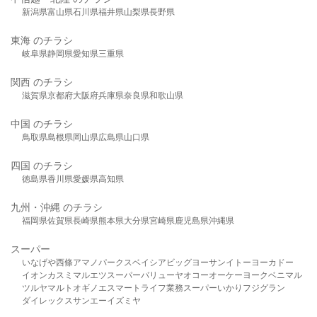
新潟県
富山県
石川県
福井県
山梨県
長野県
東海 のチラシ
岐阜県
静岡県
愛知県
三重県
関西 のチラシ
滋賀県
京都府
大阪府
兵庫県
奈良県
和歌山県
中国 のチラシ
鳥取県
島根県
岡山県
広島県
山口県
四国 のチラシ
徳島県
香川県
愛媛県
高知県
九州・沖縄 のチラシ
福岡県
佐賀県
長崎県
熊本県
大分県
宮崎県
鹿児島県
沖縄県
スーパー
いなげや
西條
アマノパークス
ベイシア
ビッグヨーサン
イトーヨーカドー
イオン
カスミ
マルエツ
スーパーバリュー
ヤオコー
オーケー
ヨークベニマル
ツルヤ
マルト
オギノ
エスマート
ライフ
業務スーパー
いかり
フジグラン
ダイレックス
サンエー
イズミヤ