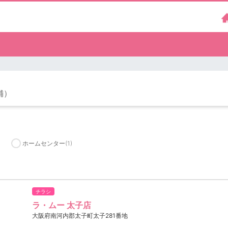
舗）
ホームセンター
(1)
チラシ
ラ・ムー 太子店
大阪府南河内郡太子町太子281番地