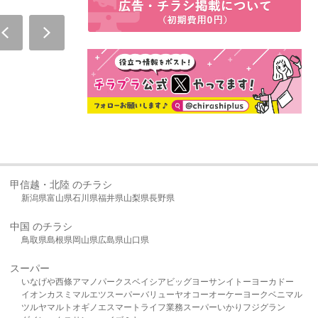
甲信越・北陸 のチラシ
新潟県
富山県
石川県
福井県
山梨県
長野県
中国 のチラシ
鳥取県
島根県
岡山県
広島県
山口県
スーパー
いなげや
西條
アマノパークス
ベイシア
ビッグヨーサン
イトーヨーカドー
イオン
カスミ
マルエツ
スーパーバリュー
ヤオコー
オーケー
ヨークベニマル
ツルヤ
マルト
オギノ
エスマート
ライフ
業務スーパー
いかり
フジグラン