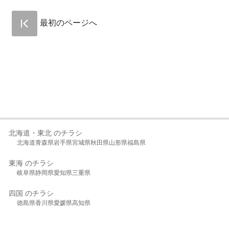
最初のページへ
北海道・東北 のチラシ
北海道
青森県
岩手県
宮城県
秋田県
山形県
福島県
東海 のチラシ
岐阜県
静岡県
愛知県
三重県
四国 のチラシ
徳島県
香川県
愛媛県
高知県