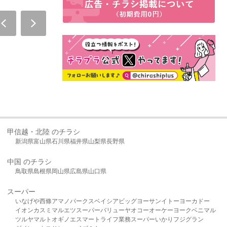
甲信越・北陸 のチラシ
新潟県
富山県
石川県
福井県
山梨県
長野県
中国 のチラシ
鳥取県
島根県
岡山県
広島県
山口県
スーパー
いなげや
西條
アマノパークス
ベイシア
ビッグヨーサン
イトーヨーカドー
イオン
カスミ
マルエツ
スーパーバリュー
ヤオコー
オーケー
ヨークベニマル
ツルヤ
マルト
オギノ
エスマート
ライフ
業務スーパー
いかり
フジグラン