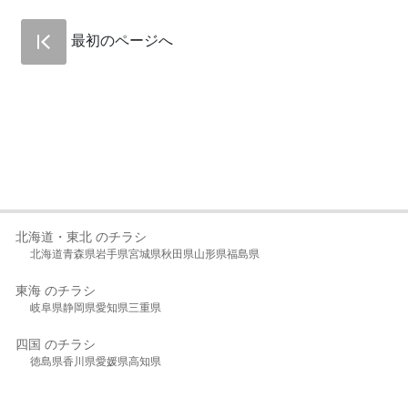
最初のページへ
北海道・東北 のチラシ
北海道
青森県
岩手県
宮城県
秋田県
山形県
福島県
東海 のチラシ
岐阜県
静岡県
愛知県
三重県
四国 のチラシ
徳島県
香川県
愛媛県
高知県