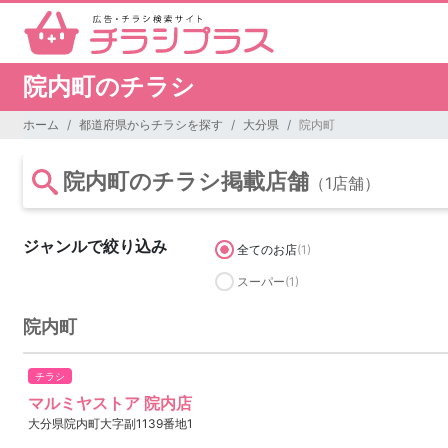
院内町のチラシ
ホーム
都道府県からチラシを探す
大分県
院内町
院内町のチラシ掲載店舗
（1店舗）
ジャンルで絞り込み
全てのお店
(1)
スーパー
(1)
院内町
チラシ
マルミヤストア 院内店
大分県院内町大字副1139番地1