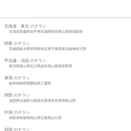
北海道・東北 のチラシ
北海道
青森県
岩手県
宮城県
秋田県
山形県
福島県
関東 のチラシ
茨城県
栃木県
群馬県
埼玉県
千葉県
東京都
神奈川県
甲信越・北陸 のチラシ
新潟県
富山県
石川県
福井県
山梨県
長野県
東海 のチラシ
岐阜県
静岡県
愛知県
三重県
関西 のチラシ
滋賀県
京都府
大阪府
兵庫県
奈良県
和歌山県
中国 のチラシ
鳥取県
島根県
岡山県
広島県
山口県
四国 のチラシ