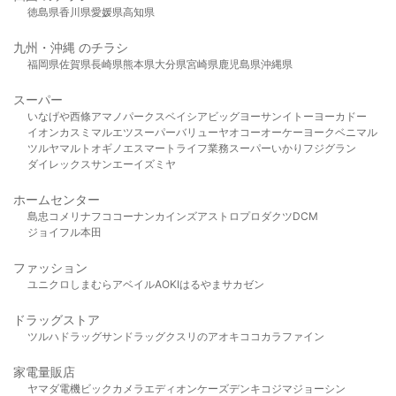
徳島県
香川県
愛媛県
高知県
九州・沖縄 のチラシ
福岡県
佐賀県
長崎県
熊本県
大分県
宮崎県
鹿児島県
沖縄県
スーパー
いなげや
西條
アマノパークス
ベイシア
ビッグヨーサン
イトーヨーカドー
イオン
カスミ
マルエツ
スーパーバリュー
ヤオコー
オーケー
ヨークベニマル
ツルヤ
マルト
オギノ
エスマート
ライフ
業務スーパー
いかり
フジグラン
ダイレックス
サンエー
イズミヤ
ホームセンター
島忠
コメリ
ナフコ
コーナン
カインズ
アストロプロダクツ
DCM
ジョイフル本田
ファッション
ユニクロ
しまむら
アベイル
AOKI
はるやま
サカゼン
ドラッグストア
ツルハドラッグ
サンドラッグ
クスリのアオキ
ココカラファイン
家電量販店
ヤマダ電機
ビックカメラ
エディオン
ケーズデンキ
コジマ
ジョーシン