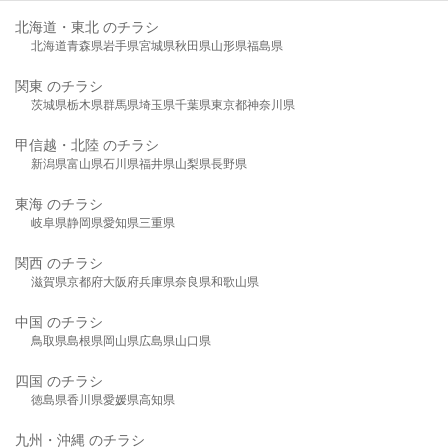
北海道・東北 のチラシ
北海道
青森県
岩手県
宮城県
秋田県
山形県
福島県
関東 のチラシ
茨城県
栃木県
群馬県
埼玉県
千葉県
東京都
神奈川県
甲信越・北陸 のチラシ
新潟県
富山県
石川県
福井県
山梨県
長野県
東海 のチラシ
岐阜県
静岡県
愛知県
三重県
関西 のチラシ
滋賀県
京都府
大阪府
兵庫県
奈良県
和歌山県
中国 のチラシ
鳥取県
島根県
岡山県
広島県
山口県
四国 のチラシ
徳島県
香川県
愛媛県
高知県
九州・沖縄 のチラシ