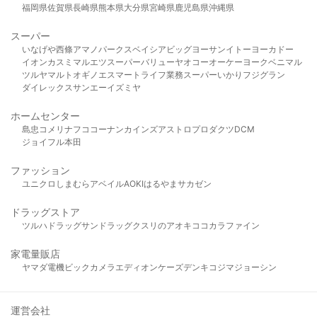
福岡県
佐賀県
長崎県
熊本県
大分県
宮崎県
鹿児島県
沖縄県
スーパー
いなげや
西條
アマノパークス
ベイシア
ビッグヨーサン
イトーヨーカドー
イオン
カスミ
マルエツ
スーパーバリュー
ヤオコー
オーケー
ヨークベニマル
ツルヤ
マルト
オギノ
エスマート
ライフ
業務スーパー
いかり
フジグラン
ダイレックス
サンエー
イズミヤ
ホームセンター
島忠
コメリ
ナフコ
コーナン
カインズ
アストロプロダクツ
DCM
ジョイフル本田
ファッション
ユニクロ
しまむら
アベイル
AOKI
はるやま
サカゼン
ドラッグストア
ツルハドラッグ
サンドラッグ
クスリのアオキ
ココカラファイン
家電量販店
ヤマダ電機
ビックカメラ
エディオン
ケーズデンキ
コジマ
ジョーシン
運営会社