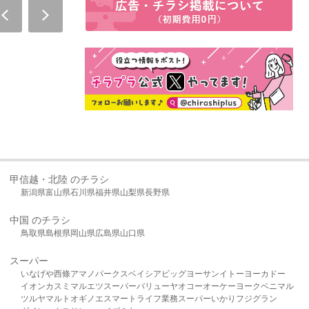
甲信越・北陸 のチラシ
新潟県
富山県
石川県
福井県
山梨県
長野県
中国 のチラシ
鳥取県
島根県
岡山県
広島県
山口県
スーパー
いなげや
西條
アマノパークス
ベイシア
ビッグヨーサン
イトーヨーカドー
イオン
カスミ
マルエツ
スーパーバリュー
ヤオコー
オーケー
ヨークベニマル
ツルヤ
マルト
オギノ
エスマート
ライフ
業務スーパー
いかり
フジグラン