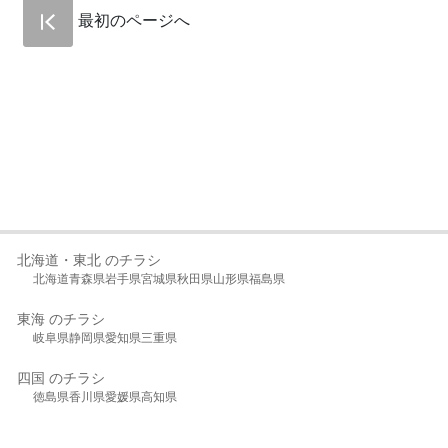
最初のページへ
北海道・東北 のチラシ
北海道
青森県
岩手県
宮城県
秋田県
山形県
福島県
東海 のチラシ
岐阜県
静岡県
愛知県
三重県
四国 のチラシ
徳島県
香川県
愛媛県
高知県