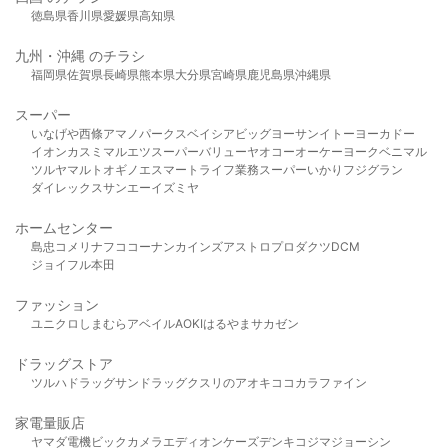
徳島県
香川県
愛媛県
高知県
九州・沖縄 のチラシ
福岡県
佐賀県
長崎県
熊本県
大分県
宮崎県
鹿児島県
沖縄県
スーパー
いなげや
西條
アマノパークス
ベイシア
ビッグヨーサン
イトーヨーカドー
イオン
カスミ
マルエツ
スーパーバリュー
ヤオコー
オーケー
ヨークベニマル
ツルヤ
マルト
オギノ
エスマート
ライフ
業務スーパー
いかり
フジグラン
ダイレックス
サンエー
イズミヤ
ホームセンター
島忠
コメリ
ナフコ
コーナン
カインズ
アストロプロダクツ
DCM
ジョイフル本田
ファッション
ユニクロ
しまむら
アベイル
AOKI
はるやま
サカゼン
ドラッグストア
ツルハドラッグ
サンドラッグ
クスリのアオキ
ココカラファイン
家電量販店
ヤマダ電機
ビックカメラ
エディオン
ケーズデンキ
コジマ
ジョーシン