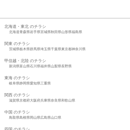
北海道・東北 のチラシ
北海道
青森県
岩手県
宮城県
秋田県
山形県
福島県
関東 のチラシ
茨城県
栃木県
群馬県
埼玉県
千葉県
東京都
神奈川県
甲信越・北陸 のチラシ
新潟県
富山県
石川県
福井県
山梨県
長野県
東海 のチラシ
岐阜県
静岡県
愛知県
三重県
関西 のチラシ
滋賀県
京都府
大阪府
兵庫県
奈良県
和歌山県
中国 のチラシ
鳥取県
島根県
岡山県
広島県
山口県
四国 のチラシ