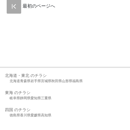
最初のページへ
北海道・東北 のチラシ
北海道
青森県
岩手県
宮城県
秋田県
山形県
福島県
東海 のチラシ
岐阜県
静岡県
愛知県
三重県
四国 のチラシ
徳島県
香川県
愛媛県
高知県