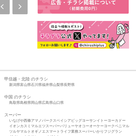
甲信越・北陸 のチラシ
新潟県
富山県
石川県
福井県
山梨県
長野県
中国 のチラシ
鳥取県
島根県
岡山県
広島県
山口県
スーパー
いなげや
西條
アマノパークス
ベイシア
ビッグヨーサン
イトーヨーカドー
イオン
カスミ
マルエツ
スーパーバリュー
ヤオコー
オーケー
ヨークベニマル
ツルヤ
マルト
オギノ
エスマート
ライフ
業務スーパー
いかり
フジグラン