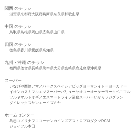
関西 のチラシ
滋賀県
京都府
大阪府
兵庫県
奈良県
和歌山県
中国 のチラシ
鳥取県
島根県
岡山県
広島県
山口県
四国 のチラシ
徳島県
香川県
愛媛県
高知県
九州・沖縄 のチラシ
福岡県
佐賀県
長崎県
熊本県
大分県
宮崎県
鹿児島県
沖縄県
スーパー
いなげや
西條
アマノパークス
ベイシア
ビッグヨーサン
イトーヨーカドー
イオン
カスミ
マルエツ
スーパーバリュー
ヤオコー
オーケー
ヨークベニマル
ツルヤ
マルト
オギノ
エスマート
ライフ
業務スーパー
いかり
フジグラン
ダイレックス
サンエー
イズミヤ
ホームセンター
島忠
コメリ
ナフコ
コーナン
カインズ
アストロプロダクツ
DCM
ジョイフル本田