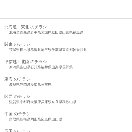
北海道・東北 のチラシ
北海道
青森県
岩手県
宮城県
秋田県
山形県
福島県
関東 のチラシ
茨城県
栃木県
群馬県
埼玉県
千葉県
東京都
神奈川県
甲信越・北陸 のチラシ
新潟県
富山県
石川県
福井県
山梨県
長野県
東海 のチラシ
岐阜県
静岡県
愛知県
三重県
関西 のチラシ
滋賀県
京都府
大阪府
兵庫県
奈良県
和歌山県
中国 のチラシ
鳥取県
島根県
岡山県
広島県
山口県
四国 のチラシ