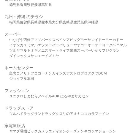
徳島県
香川県
愛媛県
高知県
九州・沖縄 のチラシ
福岡県
佐賀県
長崎県
熊本県
大分県
宮崎県
鹿児島県
沖縄県
スーパー
いなげや
西條
アマノパークス
ベイシア
ビッグヨーサン
イトーヨーカドー
イオン
カスミ
マルエツ
スーパーバリュー
ヤオコー
オーケー
ヨークベニマル
ツルヤ
マルト
オギノ
エスマート
ライフ
業務スーパー
いかり
フジグラン
ダイレックス
サンエー
イズミヤ
ホームセンター
島忠
コメリ
ナフコ
コーナン
カインズ
アストロプロダクツ
DCM
ジョイフル本田
ファッション
ユニクロ
しまむら
アベイル
AOKI
はるやま
サカゼン
ドラッグストア
ツルハドラッグ
サンドラッグ
クスリのアオキ
ココカラファイン
家電量販店
ヤマダ電機
ビックカメラ
エディオン
ケーズデンキ
コジマ
ジョーシン