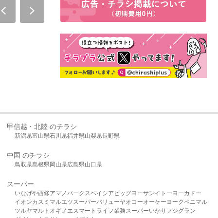
甲信越・北陸 のチラシ
新潟県
富山県
石川県
福井県
山梨県
長野県
中国 のチラシ
鳥取県
島根県
岡山県
広島県
山口県
スーパー
いなげや
西條
アマノパークス
ベイシア
ビッグヨーサン
イトーヨーカドー
イオン
カスミ
マルエツ
スーパーバリュー
ヤオコー
オーケー
ヨークベニマル
ツルヤ
マルト
オギノ
エスマート
ライフ
業務スーパー
いかり
フジグラン