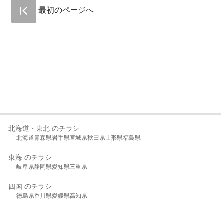
最初のページへ
北海道・東北 のチラシ
北海道
青森県
岩手県
宮城県
秋田県
山形県
福島県
東海 のチラシ
岐阜県
静岡県
愛知県
三重県
四国 のチラシ
徳島県
香川県
愛媛県
高知県