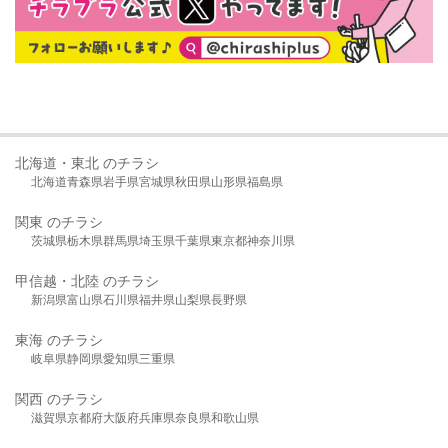
北海道・東北 のチラシ
北海道
青森県
岩手県
宮城県
秋田県
山形県
福島県
関東 のチラシ
茨城県
栃木県
群馬県
埼玉県
千葉県
東京都
神奈川県
甲信越・北陸 のチラシ
新潟県
富山県
石川県
福井県
山梨県
長野県
東海 のチラシ
岐阜県
静岡県
愛知県
三重県
関西 のチラシ
滋賀県
京都府
大阪府
兵庫県
奈良県
和歌山県