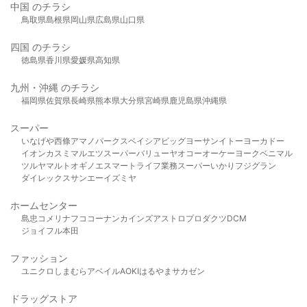
中国 のチラシ
鳥取県
島根県
岡山県
広島県
山口県
四国 のチラシ
徳島県
香川県
愛媛県
高知県
九州・沖縄 のチラシ
福岡県
佐賀県
長崎県
熊本県
大分県
宮崎県
鹿児島県
沖縄県
スーパー
いなげや
西條
アマノパークス
ベイシア
ビッグヨーサン
イトーヨーカドー
イオン
カスミ
マルエツ
スーパーバリュー
ヤオコー
オーケー
ヨークベニマル
ツルヤ
マルト
オギノ
エスマート
ライフ
業務スーパー
いかり
フジグラン
ダイレックス
サンエー
イズミヤ
ホームセンター
島忠
コメリ
ナフコ
コーナン
カインズ
アストロプロダクツ
DCM
ジョイフル本田
ファッション
ユニクロ
しまむら
アベイル
AOKI
はるやま
サカゼン
ドラッグストア