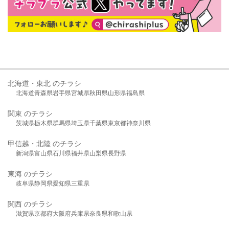
北海道・東北 のチラシ
北海道
青森県
岩手県
宮城県
秋田県
山形県
福島県
関東 のチラシ
茨城県
栃木県
群馬県
埼玉県
千葉県
東京都
神奈川県
甲信越・北陸 のチラシ
新潟県
富山県
石川県
福井県
山梨県
長野県
東海 のチラシ
岐阜県
静岡県
愛知県
三重県
関西 のチラシ
滋賀県
京都府
大阪府
兵庫県
奈良県
和歌山県