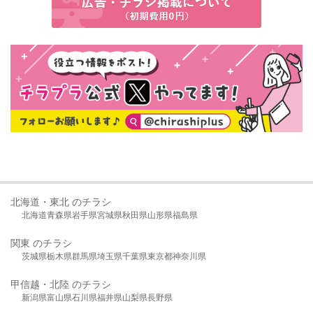
北海道・東北 のチラシ
北海道
青森県
岩手県
宮城県
秋田県
山形県
福島県
関東 のチラシ
茨城県
栃木県
群馬県
埼玉県
千葉県
東京都
神奈川県
甲信越・北陸 のチラシ
新潟県
富山県
石川県
福井県
山梨県
長野県