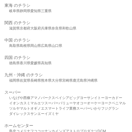
東海 のチラシ
岐阜県
静岡県
愛知県
三重県
関西 のチラシ
滋賀県
京都府
大阪府
兵庫県
奈良県
和歌山県
中国 のチラシ
鳥取県
島根県
岡山県
広島県
山口県
四国 のチラシ
徳島県
香川県
愛媛県
高知県
九州・沖縄 のチラシ
福岡県
佐賀県
長崎県
熊本県
大分県
宮崎県
鹿児島県
沖縄県
スーパー
いなげや
西條
アマノパークス
ベイシア
ビッグヨーサン
イトーヨーカドー
イオン
カスミ
マルエツ
スーパーバリュー
ヤオコー
オーケー
ヨークベニマル
ツルヤ
マルト
オギノ
エスマート
ライフ
業務スーパー
いかり
フジグラン
ダイレックス
サンエー
イズミヤ
ホームセンター
島忠
コメリ
ナフコ
コーナン
カインズ
アストロプロダクツ
DCM