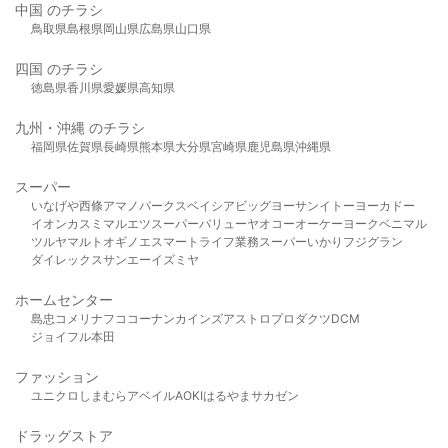
中国 のチラシ
鳥取県
島根県
岡山県
広島県
山口県
四国 のチラシ
徳島県
香川県
愛媛県
高知県
九州・沖縄 のチラシ
福岡県
佐賀県
長崎県
熊本県
大分県
宮崎県
鹿児島県
沖縄県
スーパー
いなげや
西條
アマノパークス
ベイシア
ビッグヨーサン
イトーヨーカドー
イオン
カスミ
マルエツ
スーパーバリュー
ヤオコー
オーケー
ヨークベニマル
ツルヤ
マルト
オギノ
エスマート
ライフ
業務スーパー
いかり
フジグラン
ダイレックス
サンエー
イズミヤ
ホームセンター
島忠
コメリ
ナフコ
コーナン
カインズ
アストロプロダクツ
DCM
ジョイフル本田
ファッション
ユニクロ
しまむら
アベイル
AOKI
はるやま
サカゼン
ドラッグストア