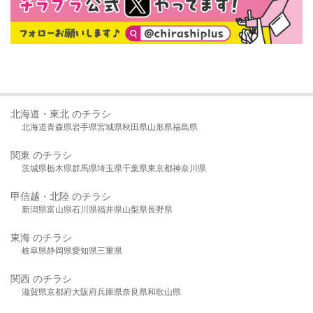
北海道・東北 のチラシ
北海道
青森県
岩手県
宮城県
秋田県
山形県
福島県
関東 のチラシ
茨城県
栃木県
群馬県
埼玉県
千葉県
東京都
神奈川県
甲信越・北陸 のチラシ
新潟県
富山県
石川県
福井県
山梨県
長野県
東海 のチラシ
岐阜県
静岡県
愛知県
三重県
関西 のチラシ
滋賀県
京都府
大阪府
兵庫県
奈良県
和歌山県