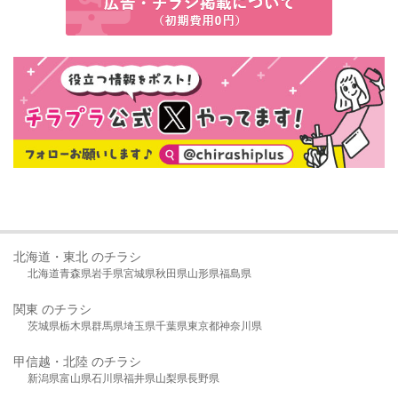
北海道・東北 のチラシ
北海道
青森県
岩手県
宮城県
秋田県
山形県
福島県
関東 のチラシ
茨城県
栃木県
群馬県
埼玉県
千葉県
東京都
神奈川県
甲信越・北陸 のチラシ
新潟県
富山県
石川県
福井県
山梨県
長野県