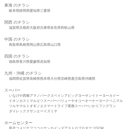
東海 のチラシ
岐阜県
静岡県
愛知県
三重県
関西 のチラシ
滋賀県
京都府
大阪府
兵庫県
奈良県
和歌山県
中国 のチラシ
鳥取県
島根県
岡山県
広島県
山口県
四国 のチラシ
徳島県
香川県
愛媛県
高知県
九州・沖縄 のチラシ
福岡県
佐賀県
長崎県
熊本県
大分県
宮崎県
鹿児島県
沖縄県
スーパー
いなげや
西條
アマノパークス
ベイシア
ビッグヨーサン
イトーヨーカドー
イオン
カスミ
マルエツ
スーパーバリュー
ヤオコー
オーケー
ヨークベニマル
ツルヤ
マルト
オギノ
エスマート
ライフ
業務スーパー
いかり
フジグラン
ダイレックス
サンエー
イズミヤ
ホームセンター
島忠
コメリ
ナフコ
コーナン
カインズ
アストロプロダクツ
DCM