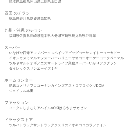
鳥取県
島根県
岡山県
広島県
山口県
四国 のチラシ
徳島県
香川県
愛媛県
高知県
九州・沖縄 のチラシ
福岡県
佐賀県
長崎県
熊本県
大分県
宮崎県
鹿児島県
沖縄県
スーパー
いなげや
西條
アマノパークス
ベイシア
ビッグヨーサン
イトーヨーカドー
イオン
カスミ
マルエツ
スーパーバリュー
ヤオコー
オーケー
ヨークベニマル
ツルヤ
マルト
オギノ
エスマート
ライフ
業務スーパー
いかり
フジグラン
ダイレックス
サンエー
イズミヤ
ホームセンター
島忠
コメリ
ナフコ
コーナン
カインズ
アストロプロダクツ
DCM
ジョイフル本田
ファッション
ユニクロ
しまむら
アベイル
AOKI
はるやま
サカゼン
ドラッグストア
ツルハドラッグ
サンドラッグ
クスリのアオキ
ココカラファイン