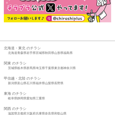
北海道・東北 のチラシ
北海道
青森県
岩手県
宮城県
秋田県
山形県
福島県
関東 のチラシ
茨城県
栃木県
群馬県
埼玉県
千葉県
東京都
神奈川県
甲信越・北陸 のチラシ
新潟県
富山県
石川県
福井県
山梨県
長野県
東海 のチラシ
岐阜県
静岡県
愛知県
三重県
関西 のチラシ
滋賀県
京都府
大阪府
兵庫県
奈良県
和歌山県