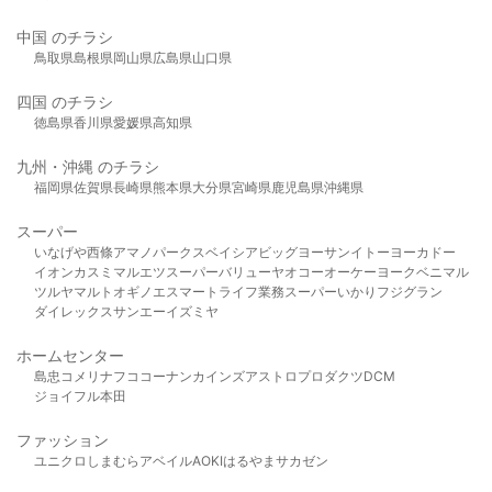
中国 のチラシ
鳥取県
島根県
岡山県
広島県
山口県
四国 のチラシ
徳島県
香川県
愛媛県
高知県
九州・沖縄 のチラシ
福岡県
佐賀県
長崎県
熊本県
大分県
宮崎県
鹿児島県
沖縄県
スーパー
いなげや
西條
アマノパークス
ベイシア
ビッグヨーサン
イトーヨーカドー
イオン
カスミ
マルエツ
スーパーバリュー
ヤオコー
オーケー
ヨークベニマル
ツルヤ
マルト
オギノ
エスマート
ライフ
業務スーパー
いかり
フジグラン
ダイレックス
サンエー
イズミヤ
ホームセンター
島忠
コメリ
ナフコ
コーナン
カインズ
アストロプロダクツ
DCM
ジョイフル本田
ファッション
ユニクロ
しまむら
アベイル
AOKI
はるやま
サカゼン