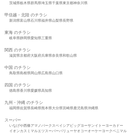
茨城県
栃木県
群馬県
埼玉県
千葉県
東京都
神奈川県
甲信越・北陸 のチラシ
新潟県
富山県
石川県
福井県
山梨県
長野県
東海 のチラシ
岐阜県
静岡県
愛知県
三重県
関西 のチラシ
滋賀県
京都府
大阪府
兵庫県
奈良県
和歌山県
中国 のチラシ
鳥取県
島根県
岡山県
広島県
山口県
四国 のチラシ
徳島県
香川県
愛媛県
高知県
九州・沖縄 のチラシ
福岡県
佐賀県
長崎県
熊本県
大分県
宮崎県
鹿児島県
沖縄県
スーパー
いなげや
西條
アマノパークス
ベイシア
ビッグヨーサン
イトーヨーカドー
イオン
カスミ
マルエツ
スーパーバリュー
ヤオコー
オーケー
ヨークベニマル