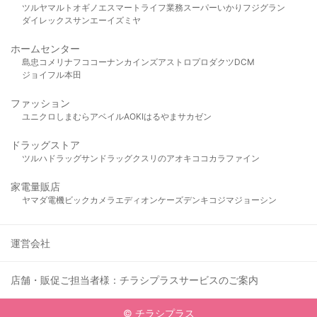
ツルヤ
マルト
オギノ
エスマート
ライフ
業務スーパー
いかり
フジグラン
ダイレックス
サンエー
イズミヤ
ホームセンター
島忠
コメリ
ナフコ
コーナン
カインズ
アストロプロダクツ
DCM
ジョイフル本田
ファッション
ユニクロ
しまむら
アベイル
AOKI
はるやま
サカゼン
ドラッグストア
ツルハドラッグ
サンドラッグ
クスリのアオキ
ココカラファイン
家電量販店
ヤマダ電機
ビックカメラ
エディオン
ケーズデンキ
コジマ
ジョーシン
運営会社
店舗・販促ご担当者様：チラシプラスサービスのご案内
© チラシプラス