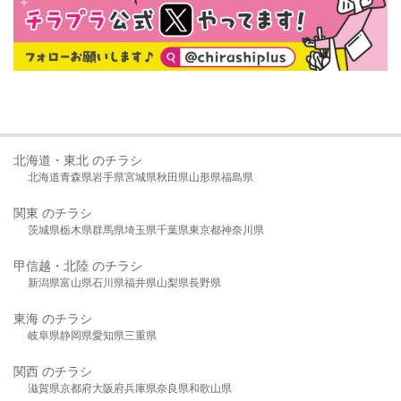
北海道・東北 のチラシ
北海道
青森県
岩手県
宮城県
秋田県
山形県
福島県
関東 のチラシ
茨城県
栃木県
群馬県
埼玉県
千葉県
東京都
神奈川県
甲信越・北陸 のチラシ
新潟県
富山県
石川県
福井県
山梨県
長野県
東海 のチラシ
岐阜県
静岡県
愛知県
三重県
関西 のチラシ
滋賀県
京都府
大阪府
兵庫県
奈良県
和歌山県