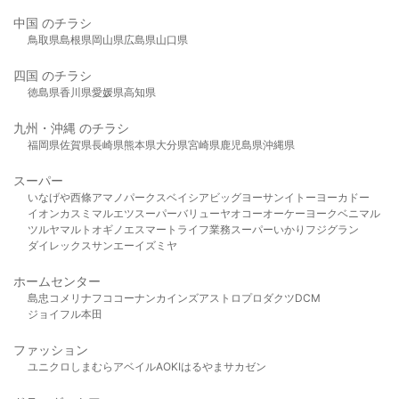
中国 のチラシ
鳥取県
島根県
岡山県
広島県
山口県
四国 のチラシ
徳島県
香川県
愛媛県
高知県
九州・沖縄 のチラシ
福岡県
佐賀県
長崎県
熊本県
大分県
宮崎県
鹿児島県
沖縄県
スーパー
いなげや
西條
アマノパークス
ベイシア
ビッグヨーサン
イトーヨーカドー
イオン
カスミ
マルエツ
スーパーバリュー
ヤオコー
オーケー
ヨークベニマル
ツルヤ
マルト
オギノ
エスマート
ライフ
業務スーパー
いかり
フジグラン
ダイレックス
サンエー
イズミヤ
ホームセンター
島忠
コメリ
ナフコ
コーナン
カインズ
アストロプロダクツ
DCM
ジョイフル本田
ファッション
ユニクロ
しまむら
アベイル
AOKI
はるやま
サカゼン