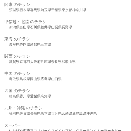
関東 のチラシ
茨城県
栃木県
群馬県
埼玉県
千葉県
東京都
神奈川県
甲信越・北陸 のチラシ
新潟県
富山県
石川県
福井県
山梨県
長野県
東海 のチラシ
岐阜県
静岡県
愛知県
三重県
関西 のチラシ
滋賀県
京都府
大阪府
兵庫県
奈良県
和歌山県
中国 のチラシ
鳥取県
島根県
岡山県
広島県
山口県
四国 のチラシ
徳島県
香川県
愛媛県
高知県
九州・沖縄 のチラシ
福岡県
佐賀県
長崎県
熊本県
大分県
宮崎県
鹿児島県
沖縄県
スーパー
いなげや
西條
アマノパークス
ベイシア
ビッグヨーサン
イトーヨーカドー