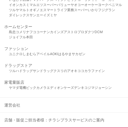
イオン
カスミ
マルエツ
スーパーバリュー
ヤオコー
オーケー
ヨークベニマル
ツルヤ
マルト
オギノ
エスマート
ライフ
業務スーパー
いかり
フジグラン
ダイレックス
サンエー
イズミヤ
ホームセンター
島忠
コメリ
ナフコ
コーナン
カインズ
アストロプロダクツ
DCM
ジョイフル本田
ファッション
ユニクロ
しまむら
アベイル
AOKI
はるやま
サカゼン
ドラッグストア
ツルハドラッグ
サンドラッグ
クスリのアオキ
ココカラファイン
家電量販店
ヤマダ電機
ビックカメラ
エディオン
ケーズデンキ
コジマ
ジョーシン
運営会社
店舗・販促ご担当者様：チラシプラスサービスのご案内