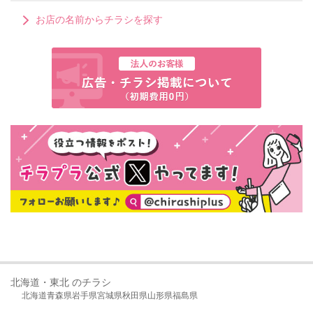
お店の名前からチラシを探す
北海道・東北 のチラシ
北海道
青森県
岩手県
宮城県
秋田県
山形県
福島県