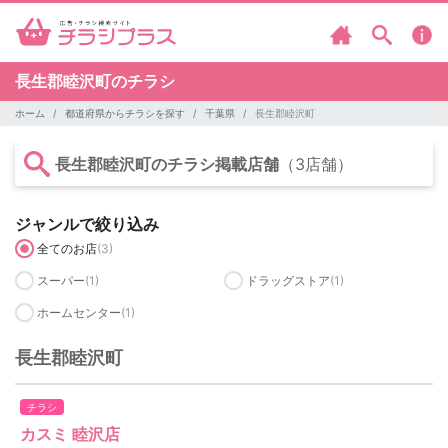
長生郡睦沢町のチラシ
ホーム
都道府県からチラシを探す
千葉県
長生郡睦沢町
長生郡睦沢町のチラシ掲載店舗
（3店舗）
ジャンルで絞り込み
全てのお店
(3)
スーパー
(1)
ドラッグストア
(1)
ホームセンター
(1)
長生郡睦沢町
チラシ
カスミ 睦沢店