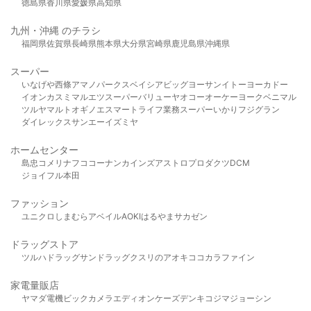
徳島県
香川県
愛媛県
高知県
九州・沖縄 のチラシ
福岡県
佐賀県
長崎県
熊本県
大分県
宮崎県
鹿児島県
沖縄県
スーパー
いなげや
西條
アマノパークス
ベイシア
ビッグヨーサン
イトーヨーカドー
イオン
カスミ
マルエツ
スーパーバリュー
ヤオコー
オーケー
ヨークベニマル
ツルヤ
マルト
オギノ
エスマート
ライフ
業務スーパー
いかり
フジグラン
ダイレックス
サンエー
イズミヤ
ホームセンター
島忠
コメリ
ナフコ
コーナン
カインズ
アストロプロダクツ
DCM
ジョイフル本田
ファッション
ユニクロ
しまむら
アベイル
AOKI
はるやま
サカゼン
ドラッグストア
ツルハドラッグ
サンドラッグ
クスリのアオキ
ココカラファイン
家電量販店
ヤマダ電機
ビックカメラ
エディオン
ケーズデンキ
コジマ
ジョーシン