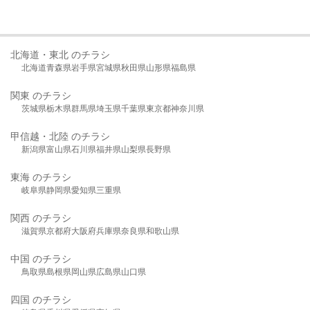
北海道・東北 のチラシ
北海道
青森県
岩手県
宮城県
秋田県
山形県
福島県
関東 のチラシ
茨城県
栃木県
群馬県
埼玉県
千葉県
東京都
神奈川県
甲信越・北陸 のチラシ
新潟県
富山県
石川県
福井県
山梨県
長野県
東海 のチラシ
岐阜県
静岡県
愛知県
三重県
関西 のチラシ
滋賀県
京都府
大阪府
兵庫県
奈良県
和歌山県
中国 のチラシ
鳥取県
島根県
岡山県
広島県
山口県
四国 のチラシ