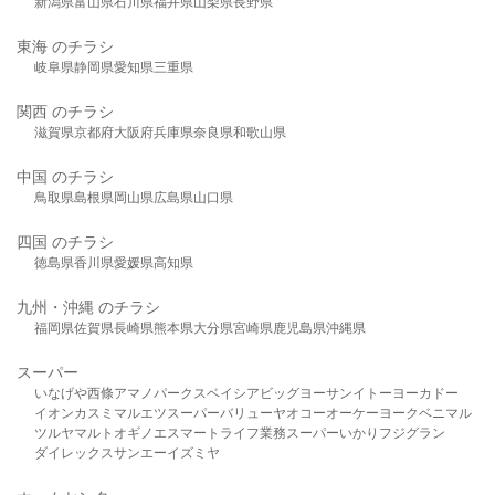
新潟県
富山県
石川県
福井県
山梨県
長野県
東海 のチラシ
岐阜県
静岡県
愛知県
三重県
関西 のチラシ
滋賀県
京都府
大阪府
兵庫県
奈良県
和歌山県
中国 のチラシ
鳥取県
島根県
岡山県
広島県
山口県
四国 のチラシ
徳島県
香川県
愛媛県
高知県
九州・沖縄 のチラシ
福岡県
佐賀県
長崎県
熊本県
大分県
宮崎県
鹿児島県
沖縄県
スーパー
いなげや
西條
アマノパークス
ベイシア
ビッグヨーサン
イトーヨーカドー
イオン
カスミ
マルエツ
スーパーバリュー
ヤオコー
オーケー
ヨークベニマル
ツルヤ
マルト
オギノ
エスマート
ライフ
業務スーパー
いかり
フジグラン
ダイレックス
サンエー
イズミヤ