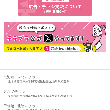
北海道・東北 のチラシ
北海道
青森県
岩手県
宮城県
秋田県
山形県
福島県
関東 のチラシ
茨城県
栃木県
群馬県
埼玉県
千葉県
東京都
神奈川県
甲信越・北陸 のチラシ