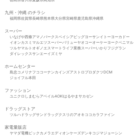
九州・沖縄 のチラシ
福岡県
佐賀県
長崎県
熊本県
大分県
宮崎県
鹿児島県
沖縄県
スーパー
いなげや
西條
アマノパークス
ベイシア
ビッグヨーサン
イトーヨーカドー
イオン
カスミ
マルエツ
スーパーバリュー
ヤオコー
オーケー
ヨークベニマル
ツルヤ
マルト
オギノ
エスマート
ライフ
業務スーパー
いかり
フジグラン
ダイレックス
サンエー
イズミヤ
ホームセンター
島忠
コメリ
ナフコ
コーナン
カインズ
アストロプロダクツ
DCM
ジョイフル本田
ファッション
ユニクロ
しまむら
アベイル
AOKI
はるやま
サカゼン
ドラッグストア
ツルハドラッグ
サンドラッグ
クスリのアオキ
ココカラファイン
家電量販店
ヤマダ電機
ビックカメラ
エディオン
ケーズデンキ
コジマ
ジョーシン