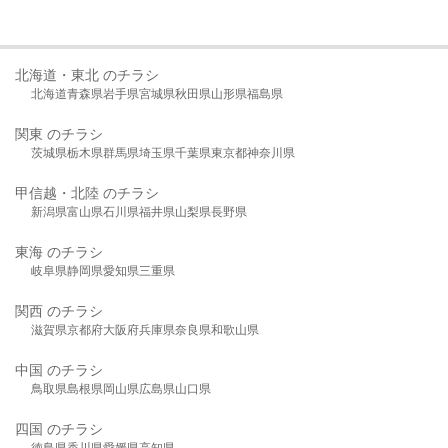
北海道・東北 のチラシ
北海道
青森県
岩手県
宮城県
秋田県
山形県
福島県
関東 のチラシ
茨城県
栃木県
群馬県
埼玉県
千葉県
東京都
神奈川県
甲信越・北陸 のチラシ
新潟県
富山県
石川県
福井県
山梨県
長野県
東海 のチラシ
岐阜県
静岡県
愛知県
三重県
関西 のチラシ
滋賀県
京都府
大阪府
兵庫県
奈良県
和歌山県
中国 のチラシ
鳥取県
島根県
岡山県
広島県
山口県
四国 のチラシ
徳島県
香川県
愛媛県
高知県