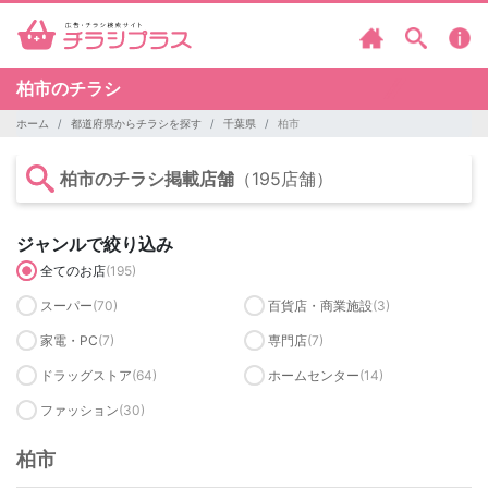
柏市のチラシ
ホーム
都道府県からチラシを探す
千葉県
柏市
柏市のチラシ掲載店舗
（195店舗）
ジャンルで絞り込み
全てのお店
(195)
スーパー
(70)
百貨店・商業施設
(3)
家電・PC
(7)
専門店
(7)
ドラッグストア
(64)
ホームセンター
(14)
ファッション
(30)
柏市