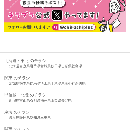
北海道・東北 のチラシ
北海道
青森県
岩手県
宮城県
秋田県
山形県
福島県
関東 のチラシ
茨城県
栃木県
群馬県
埼玉県
千葉県
東京都
神奈川県
甲信越・北陸 のチラシ
新潟県
富山県
石川県
福井県
山梨県
長野県
東海 のチラシ
岐阜県
静岡県
愛知県
三重県
関西 のチラシ