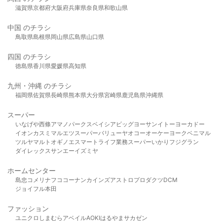
滋賀県
京都府
大阪府
兵庫県
奈良県
和歌山県
中国 のチラシ
鳥取県
島根県
岡山県
広島県
山口県
四国 のチラシ
徳島県
香川県
愛媛県
高知県
九州・沖縄 のチラシ
福岡県
佐賀県
長崎県
熊本県
大分県
宮崎県
鹿児島県
沖縄県
スーパー
いなげや
西條
アマノパークス
ベイシア
ビッグヨーサン
イトーヨーカドー
イオン
カスミ
マルエツ
スーパーバリュー
ヤオコー
オーケー
ヨークベニマル
ツルヤ
マルト
オギノ
エスマート
ライフ
業務スーパー
いかり
フジグラン
ダイレックス
サンエー
イズミヤ
ホームセンター
島忠
コメリ
ナフコ
コーナン
カインズ
アストロプロダクツ
DCM
ジョイフル本田
ファッション
ユニクロ
しまむら
アベイル
AOKI
はるやま
サカゼン