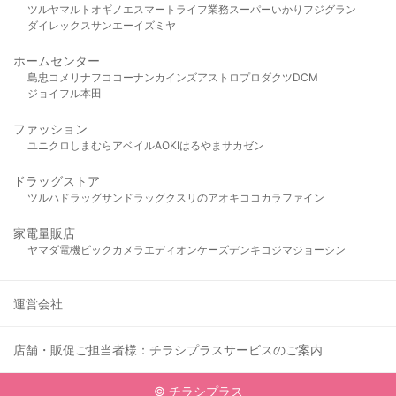
ツルヤ
マルト
オギノ
エスマート
ライフ
業務スーパー
いかり
フジグラン
ダイレックス
サンエー
イズミヤ
ホームセンター
島忠
コメリ
ナフコ
コーナン
カインズ
アストロプロダクツ
DCM
ジョイフル本田
ファッション
ユニクロ
しまむら
アベイル
AOKI
はるやま
サカゼン
ドラッグストア
ツルハドラッグ
サンドラッグ
クスリのアオキ
ココカラファイン
家電量販店
ヤマダ電機
ビックカメラ
エディオン
ケーズデンキ
コジマ
ジョーシン
運営会社
店舗・販促ご担当者様：チラシプラスサービスのご案内
© チラシプラス