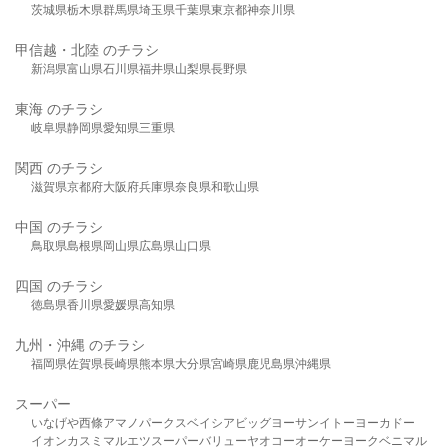
茨城県
栃木県
群馬県
埼玉県
千葉県
東京都
神奈川県
甲信越・北陸 のチラシ
新潟県
富山県
石川県
福井県
山梨県
長野県
東海 のチラシ
岐阜県
静岡県
愛知県
三重県
関西 のチラシ
滋賀県
京都府
大阪府
兵庫県
奈良県
和歌山県
中国 のチラシ
鳥取県
島根県
岡山県
広島県
山口県
四国 のチラシ
徳島県
香川県
愛媛県
高知県
九州・沖縄 のチラシ
福岡県
佐賀県
長崎県
熊本県
大分県
宮崎県
鹿児島県
沖縄県
スーパー
いなげや
西條
アマノパークス
ベイシア
ビッグヨーサン
イトーヨーカドー
イオン
カスミ
マルエツ
スーパーバリュー
ヤオコー
オーケー
ヨークベニマル