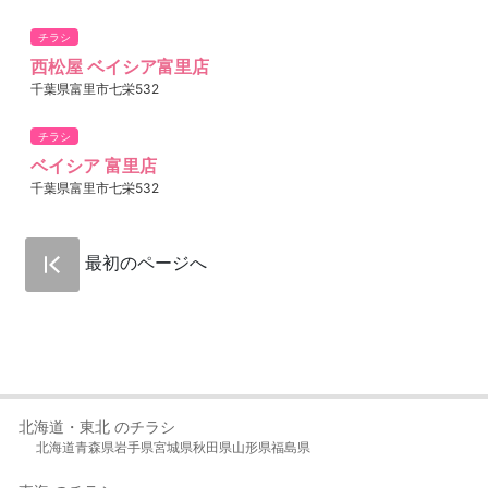
チラシ
西松屋 ベイシア富里店
千葉県富里市七栄532
チラシ
ベイシア 富里店
千葉県富里市七栄532
最初のページへ
北海道・東北 のチラシ
北海道
青森県
岩手県
宮城県
秋田県
山形県
福島県