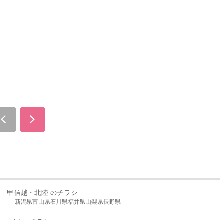
甲信越・北陸 のチラシ
新潟県
富山県
石川県
福井県
山梨県
長野県