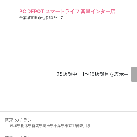
PC DEPOT スマートライフ 富里インター店
千葉県富里市七栄532-117
25店舗中、1〜15店舗目を表示中
関東 のチラシ
茨城県
栃木県
群馬県
埼玉県
千葉県
東京都
神奈川県