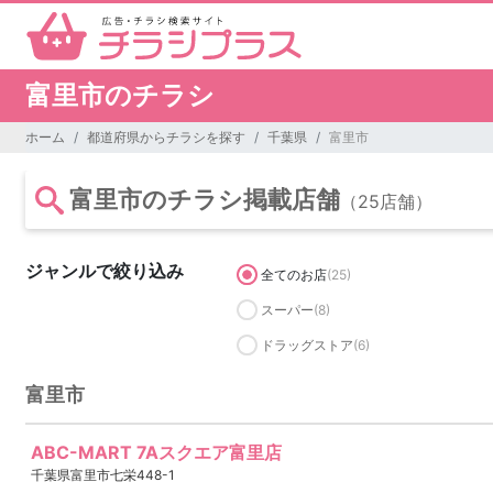
富里市のチラシ
ホーム
都道府県からチラシを探す
千葉県
富里市
富里市のチラシ掲載店舗
（25店舗）
ジャンルで絞り込み
全てのお店
(25)
スーパー
(8)
ドラッグストア
(6)
富里市
ABC-MART 7Aスクエア富里店
千葉県富里市七栄448-1