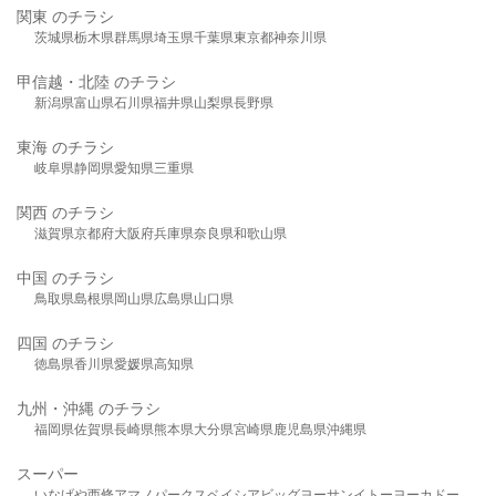
関東 のチラシ
茨城県
栃木県
群馬県
埼玉県
千葉県
東京都
神奈川県
甲信越・北陸 のチラシ
新潟県
富山県
石川県
福井県
山梨県
長野県
東海 のチラシ
岐阜県
静岡県
愛知県
三重県
関西 のチラシ
滋賀県
京都府
大阪府
兵庫県
奈良県
和歌山県
中国 のチラシ
鳥取県
島根県
岡山県
広島県
山口県
四国 のチラシ
徳島県
香川県
愛媛県
高知県
九州・沖縄 のチラシ
福岡県
佐賀県
長崎県
熊本県
大分県
宮崎県
鹿児島県
沖縄県
スーパー
いなげや
西條
アマノパークス
ベイシア
ビッグヨーサン
イトーヨーカドー