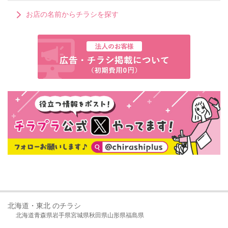
お店の名前からチラシを探す
北海道・東北 のチラシ
北海道
青森県
岩手県
宮城県
秋田県
山形県
福島県