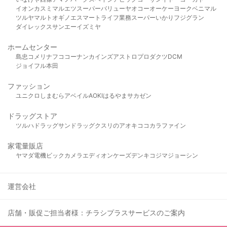
イオン
カスミ
マルエツ
スーパーバリュー
ヤオコー
オーケー
ヨークベニマル
ツルヤ
マルト
オギノ
エスマート
ライフ
業務スーパー
いかり
フジグラン
ダイレックス
サンエー
イズミヤ
ホームセンター
島忠
コメリ
ナフコ
コーナン
カインズ
アストロプロダクツ
DCM
ジョイフル本田
ファッション
ユニクロ
しまむら
アベイル
AOKI
はるやま
サカゼン
ドラッグストア
ツルハドラッグ
サンドラッグ
クスリのアオキ
ココカラファイン
家電量販店
ヤマダ電機
ビックカメラ
エディオン
ケーズデンキ
コジマ
ジョーシン
運営会社
店舗・販促ご担当者様：チラシプラスサービスのご案内