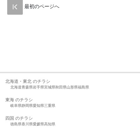
最初のページへ
北海道・東北 のチラシ
北海道
青森県
岩手県
宮城県
秋田県
山形県
福島県
東海 のチラシ
岐阜県
静岡県
愛知県
三重県
四国 のチラシ
徳島県
香川県
愛媛県
高知県