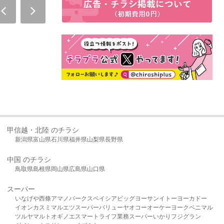
甲信越・北陸 のチラシ
新潟県
富山県
石川県
福井県
山梨県
長野県
中国 のチラシ
鳥取県
島根県
岡山県
広島県
山口県
スーパー
いなげや
西條
アマノパークス
ベイシア
ビッグヨーサン
イトーヨーカドー
イオン
カスミ
マルエツ
スーパーバリュー
ヤオコー
オーケー
ヨークベニマル
ツルヤ
マルト
オギノ
エスマート
ライフ
業務スーパー
いかり
フジグラン