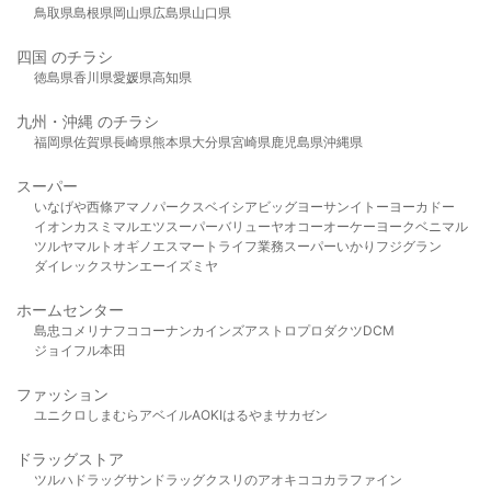
鳥取県
島根県
岡山県
広島県
山口県
四国 のチラシ
徳島県
香川県
愛媛県
高知県
九州・沖縄 のチラシ
福岡県
佐賀県
長崎県
熊本県
大分県
宮崎県
鹿児島県
沖縄県
スーパー
いなげや
西條
アマノパークス
ベイシア
ビッグヨーサン
イトーヨーカドー
イオン
カスミ
マルエツ
スーパーバリュー
ヤオコー
オーケー
ヨークベニマル
ツルヤ
マルト
オギノ
エスマート
ライフ
業務スーパー
いかり
フジグラン
ダイレックス
サンエー
イズミヤ
ホームセンター
島忠
コメリ
ナフコ
コーナン
カインズ
アストロプロダクツ
DCM
ジョイフル本田
ファッション
ユニクロ
しまむら
アベイル
AOKI
はるやま
サカゼン
ドラッグストア
ツルハドラッグ
サンドラッグ
クスリのアオキ
ココカラファイン