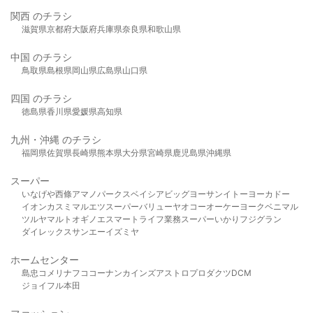
関西 のチラシ
滋賀県
京都府
大阪府
兵庫県
奈良県
和歌山県
中国 のチラシ
鳥取県
島根県
岡山県
広島県
山口県
四国 のチラシ
徳島県
香川県
愛媛県
高知県
九州・沖縄 のチラシ
福岡県
佐賀県
長崎県
熊本県
大分県
宮崎県
鹿児島県
沖縄県
スーパー
いなげや
西條
アマノパークス
ベイシア
ビッグヨーサン
イトーヨーカドー
イオン
カスミ
マルエツ
スーパーバリュー
ヤオコー
オーケー
ヨークベニマル
ツルヤ
マルト
オギノ
エスマート
ライフ
業務スーパー
いかり
フジグラン
ダイレックス
サンエー
イズミヤ
ホームセンター
島忠
コメリ
ナフコ
コーナン
カインズ
アストロプロダクツ
DCM
ジョイフル本田