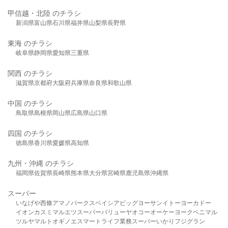
甲信越・北陸 のチラシ
新潟県
富山県
石川県
福井県
山梨県
長野県
東海 のチラシ
岐阜県
静岡県
愛知県
三重県
関西 のチラシ
滋賀県
京都府
大阪府
兵庫県
奈良県
和歌山県
中国 のチラシ
鳥取県
島根県
岡山県
広島県
山口県
四国 のチラシ
徳島県
香川県
愛媛県
高知県
九州・沖縄 のチラシ
福岡県
佐賀県
長崎県
熊本県
大分県
宮崎県
鹿児島県
沖縄県
スーパー
いなげや
西條
アマノパークス
ベイシア
ビッグヨーサン
イトーヨーカドー
イオン
カスミ
マルエツ
スーパーバリュー
ヤオコー
オーケー
ヨークベニマル
ツルヤ
マルト
オギノ
エスマート
ライフ
業務スーパー
いかり
フジグラン